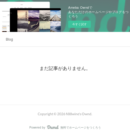
Ameba Owndで
あなただけのホームページやブログをつ
くろう
今すぐ試す
Blog
まだ記事がありません。
Copyright ©
2026
fi88wine's Ownd
.
Powered by
無料でホームページをつくろう
AmebaOwnd